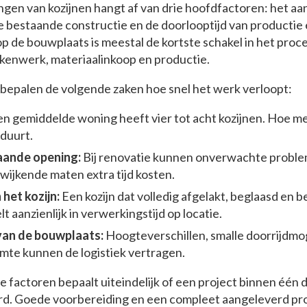
gen van kozijnen hangt af van drie hoofdfactoren: het aan
e bestaande constructie en de doorlooptijd van productie 
op de bouwplaats is meestal de kortste schakel in het proces
ekenwerk, materiaalinkoop en productie.
 bepalen de volgende zaken hoe snel het werk verloopt:
n gemiddelde woning heeft vier tot acht kozijnen. Hoe me
duurt.
aande opening:
Bij renovatie kunnen onverwachte problem
wijkende maten extra tijd kosten.
het kozijn:
Een kozijn dat volledig afgelakt, beglaasd en
t aanzienlijk in verwerkingstijd op locatie.
van de bouwplaats:
Hoogteverschillen, smalle doorrijdmo
mte kunnen de logistiek vertragen.
 factoren bepaalt uiteindelijk of een project binnen één
d. Goede voorbereiding en een compleet aangeleverd pr