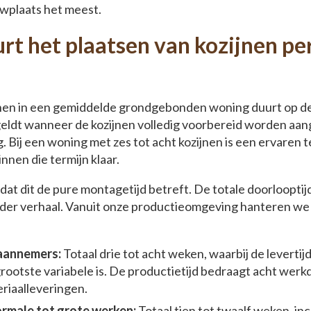
uwplaats het meest.
rt het plaatsen van kozijnen p
jnen in een gemiddelde grondgebonden woning duurt op d
eldt wanneer de kozijnen volledig voorbereid worden aang
. Bij een woning met zes tot acht kozijnen is een ervaren
nen die termijn klaar.
at dit de pure montagetijd betreft. De totale doorlooptij
ander verhaal. Vanuit onze productieomgeving hanteren we
 aannemers:
Totaal drie tot acht weken, waarbij de levertij
rootste variabele is. De productietijd bedraagt acht werkd
eriaalleveringen.
rmale tot grote werken:
Totaal tien tot twaalf weken, in