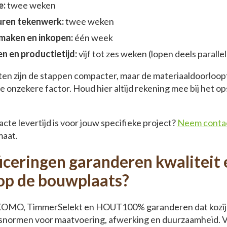
e:
twee weken
uren tekenwerk:
twee weken
maken en inkopen:
één week
en en productietijd:
vijf tot zes weken (lopen deels parallel
en zijn de stappen compacter, maar de materiaaldoorloopt
e onzekere factor. Houd hier altijd rekening mee bij het op
cte levertijd is voor jouw specifieke project?
Neem contac
maat.
iceringen garanderen kwaliteit 
op de bouwplaats?
s KOMO, TimmerSelekt en HOUT100% garanderen dat kozij
tsnormen voor maatvoering, afwerking en duurzaamheid.