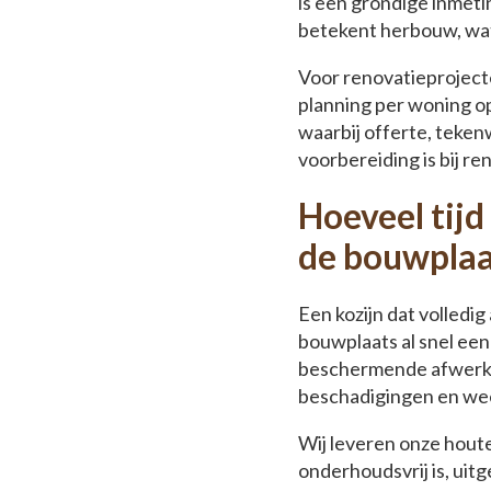
is een grondige inmeti
betekent herbouw, wat 
Voor renovatieproject
planning per woning o
waarbij offerte, teke
voorbereiding is bij r
Hoeveel tijd
de bouwplaa
Een kozijn dat volledi
bouwplaats al snel een
beschermende afwerkin
beschadigingen en wee
Wij leveren onze houte
onderhoudsvrij is, uit