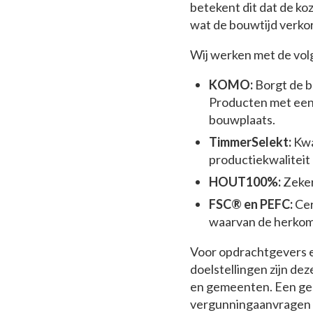
betekent dit dat de k
wat de bouwtijd verkor
Wij werken met de vol
KOMO:
Borgt de b
Producten met een
bouwplaats.
TimmerSelekt:
Kwa
productiekwaliteit 
HOUT100%:
Zeker
FSC® en PEFC:
Cer
waarvan de herkom
Voor opdrachtgevers 
doelstellingen zijn de
en gemeenten. Een gec
vergunningaanvragen e