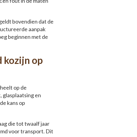
 Een fout in de maten
geldt bovendien dat de
ructureerde aanpak
roeg beginnen met de
 kozijn op
cheelt op de
, glasplaatsing en
de kans op
g die tot twaalf jaar
rmd voor transport. Dit