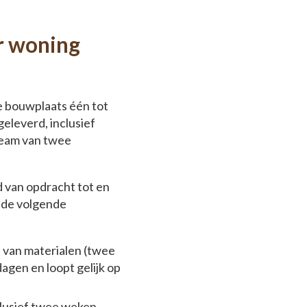
er woning
e bouwplaats één tot
eleverd, inclusief
 team van twee
d van opdracht tot en
 de volgende
d van materialen (twee
agen en loopt gelijk op
clusief twee weken