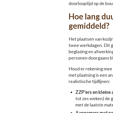
doorlooptijd op de bo
Hoe lang duu
gemiddeld?
Het plaatsen van kozi
twee werkdagen. Dit g
beglazing en afwerking
personen doorgaans bin
Houd er rekening mee d
met plaatsing is een 
realistische tijdlijnen:
ZZP’ers en kleine
tot zes weken) de g
met de laatste mat
Aannemers met no