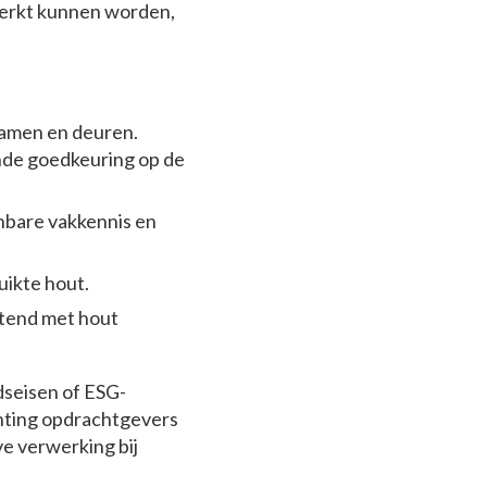
rwerkt kunnen worden,
ramen en deuren.
nde goedkeuring op de
onbare vakkennis en
uikte hout.
itend met hout
seisen of ESG-
chting opdrachtgevers
e verwerking bij