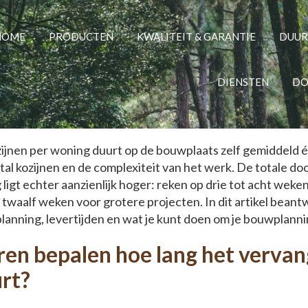
 het vervangen van ko
HOME
PRODUCTEN
KWALITEIT & GARANTIE
DUU
DIENSTEN
DO
Thomas Meulenberg
·
13 mei 2026
ijnen per woning duurt op de bouwplaats zelf gemiddeld 
tal kozijnen en de complexiteit van het werk. De totale do
g ligt echter aanzienlijk hoger: reken op drie tot acht weke
 twaalf weken voor grotere projecten. In dit artikel bea
lanning, levertijden en wat je kunt doen om je bouwplanni
ren bepalen hoe lang het verva
rt?