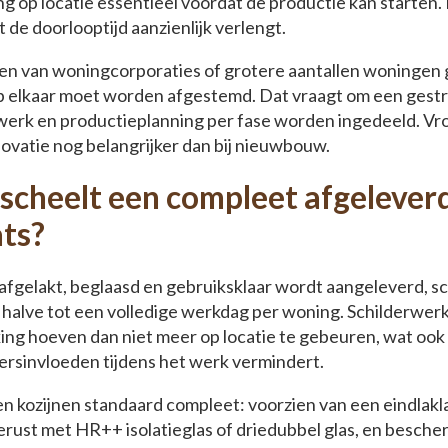
ng op locatie essentieel voordat de productie kan starten.
de doorlooptijd aanzienlijk verlengt.
en van woningcorporaties of grotere aantallen woningen 
p elkaar moet worden afgestemd. Dat vraagt om een gest
nwerk en productieplanning per fase worden ingedeeld. V
enovatie nog belangrijker dan bij nieuwbouw.
 scheelt een compleet afgeleverd
ts?
g afgelakt, beglaasd en gebruiksklaar wordt aangeleverd, s
 halve tot een volledige werkdag per woning. Schilderwerk
g hoeven dan niet meer op locatie te gebeuren, wat ook 
rsinvloeden tijdens het werk vermindert.
n kozijnen standaard compleet: voorzien van een eindlaklaa
gerust met HR++ isolatieglas of driedubbel glas, en besche