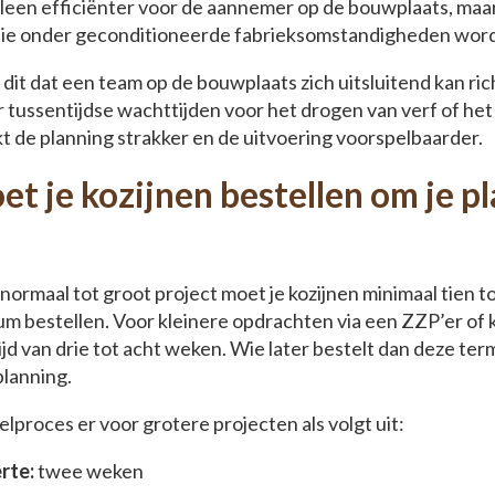
alleen efficiënter voor de aannemer op de bouwplaats, maa
 die onder geconditioneerde fabrieksomstandigheden word
t dit dat een team op de bouwplaats zich uitsluitend kan r
r tussentijdse wachttijden voor het drogen van verf of he
 de planning strakker en de uitvoering voorspelbaarder.
 je kozijnen bestellen om je pl
ormaal tot groot project moet je kozijnen minimaal tien t
m bestellen. Voor kleinere opdrachten via een ZZP’er of 
jd van drie tot acht weken. Wie later bestelt dan deze term
planning.
lproces er voor grotere projecten als volgt uit:
rte:
twee weken