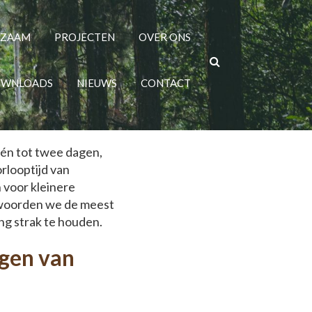
zijnen per woning?
RZAAM
PROJECTEN
OVER ONS
WNLOADS
NIEUWS
CONTACT
één tot twee dagen,
orlooptijd van
n voor kleinere
ntwoorden we de meest
ng strak te houden.
ngen van