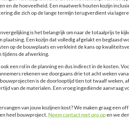
en en de hoeveelheid. Een maatwerk houten kozijn inclusi
tering die zich op de lange termijn terugverdient via lage
vergelijking is het belangrijk om naar de totaalprijs te kijk
n plaatsing. Een kozijn dat volledig afgelakt en beglaasd w
ten op de bouwplaats en verkleint de kans op kwaliteitsv
tijdens de afwerking.
ook een rol in de planning en dus indirect in de kosten. V
 aannemers rekenen we doorgaans drie tot acht weken vana
 bouwprojecten is de doorlooptijd tien tot twaalf weken, a
ertijd van de materialen. Een vroeg ingediende aanvraag v
ervangen van jouw kozijnen kost? We maken graag een offe
een heel bouwproject.
Neem contact met ons op
en we den