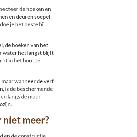
nspecteer de hoeken en
amen en deuren soepel
doe je het beste bij
el, de hoeken van het
water het langst blijft
cht in het hout te
r, maar wanneer de verf
aan, is de beschermende
 en langs de muur.
ozijn.
 niet meer?
ed en de constructie