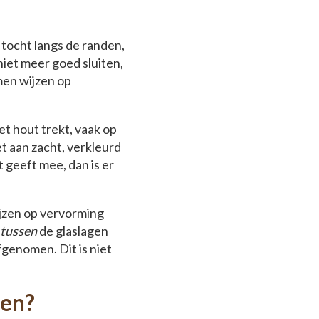
 tocht langs de randen,
iet meer goed sluiten,
men wijzen op
et hout trekt, vaak op
et aan zacht, verkleurd
t geeft mee, dan is er
ijzen op vervorming
tussen
de glaslagen
fgenomen. Dit is niet
nen?