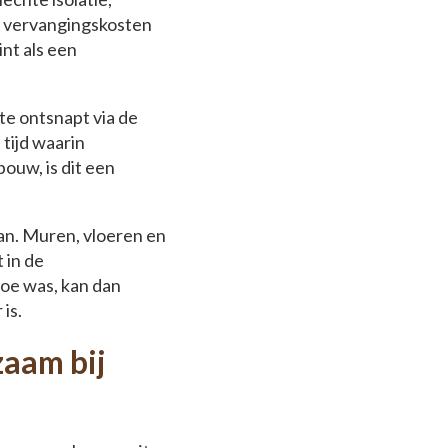
e vervangingskosten
nt als een
te ontsnapt via de
 tijd waarin
ouw, is dit een
aan. Muren, vloeren en
 in de
toe was, kan dan
is.
zaam bij