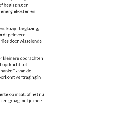
ef beglazing en
re energiekosten en
en: kozijn, beglazing,
ordt geleverd,
erlies door wisselende
oor kleinere opdrachten
f opdracht tot
fhankelijk van de
oorkomt vertraging in
rte op maat, of het nu
ken graag met je mee.