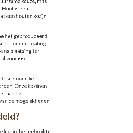
duurzame keuze, mits
 Hout is een
at een houten kozijn
 hoe het geproduceerd
eschermende coating
ie na plaatsing ter
aal voor een
t dat voor elke
rden. Onze kozijnen
agt aan de
 van de mogelijkheden.
deld?
e kozijn, het gebruikte