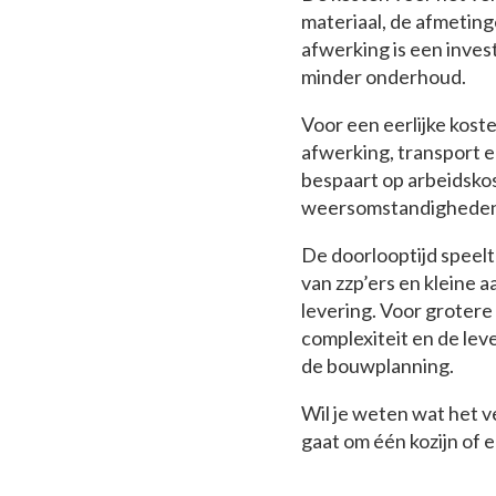
materiaal, de afmeting
afwerking is een inves
minder onderhoud.
Voor een eerlijke kosten
afwerking, transport e
bespaart op arbeidskos
weersomstandigheden 
De doorlooptijd speelt 
van zzp’ers en kleine
levering. Voor grotere
complexiteit en de lev
de bouwplanning.
Wil je weten wat het v
gaat om één kozijn of 