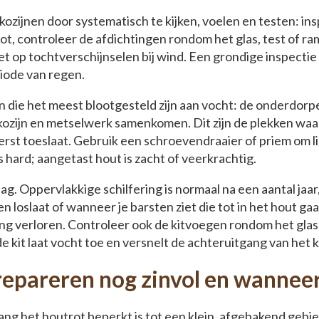
kozijnen door systematisch te kijken, voelen en testen: i
t, controleer de afdichtingen rondom het glas, test of r
et op tochtverschijnselen bij wind. Een grondige inspectie 
iode van regen.
n die het meest blootgesteld zijn aan vocht: de onderdorp
 kozijn en metselwerk samenkomen. Dit zijn de plekken waar 
erst toeslaat. Gebruik een schroevendraaier of priem om li
s hard; aangetast hout is zacht of veerkrachtig.
aag. Oppervlakkige schilfering is normaal na een aantal jaa
n loslaat of wanneer je barsten ziet die tot in het hout g
ng verloren. Controleer ook de kitvoegen rondom het glas
 kit laat vocht toe en versnelt de achteruitgang van het k
repareren nog zinvol en wanneer
lang het houtrot beperkt is tot een klein, afgebakend gebi