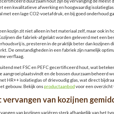
certificeerd duurzaam hout zijn bij vervanging de meest 
 een kwalitatieve afwerking en hoogwaardig isolatieglas.
l met een lage CO2-voetafdruk, en bij goed onderhoud ga
n kozijn zit niet alleen in het materiaal zelf, maar ook in
Kozijnen die fabriek-afgelakt worden geleverd met een b
erhoudsvrij is, presteren in de praktijk beter dan kozijnen d
kt. De omstandigheden in een fabriek zijn namelijk optim
me verflaag.
luitend met FSC en PEFC gecertificeerd hout, wat beteken
 aangroei plaatsvindt en de bossen duurzaam beheerd wo
t HR++ isolatieglas of drievoudig glas, wat direct bijdra
het gebouw. Bekijk ons
productaanbod
voor een overzicht
t vervangen van kozijnen gemid
vangen van kozijnen variëren sterk afhankelijk van het typ