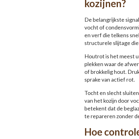
kozijnen?
De belangrijkste signal
vocht of condensvormi
en verf die telkens s
structurele slijtage di
Houtrot is het meest u
plekken waar de afwerk
of brokkelig hout. Druk
sprake van actief rot.
Tocht en slecht sluite
van het kozijn door v
betekent dat de beglaz
te repareren zonder d
Hoe controle