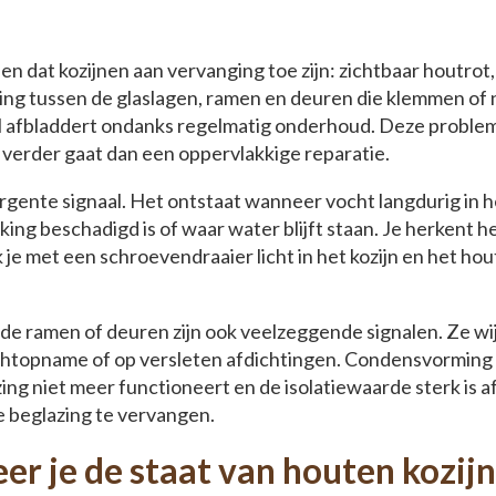
en dat kozijnen aan vervanging toe zijn: zichtbaar houtrot,
ng tussen de glaslagen, ramen en deuren die klemmen of n
nel afbladdert ondanks regelmatig onderhoud. Deze proble
e verder gaat dan een oppervlakkige reparatie.
rgente signaal. Het ontstaat wanneer vocht langdurig in h
ing beschadigd is of waar water blijft staan. Je herkent h
 je met een schroevendraaier licht in het kozijn en het hou
nde ramen of deuren zijn ook veelzeggende signalen. Ze w
ochtopname of op versleten afdichtingen. Condensvorming
ing niet meer functioneert en de isolatiewaarde sterk is a
e beglazing te vervangen.
er je de staat van houten kozij