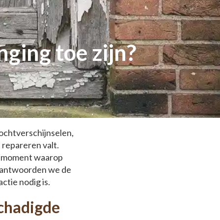
nging toe zijn?
ochtverschijnselen,
 repareren valt.
en moment waarop
 beantwoorden we de
tie nodig is.
schadigde