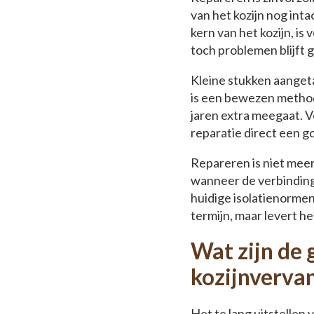
van het kozijn nog inta
kern van het kozijn, i
toch problemen blijft 
Kleine stukken aangeta
is een bewezen methode
jaren extra meegaat. Vo
reparatie direct een 
Repareren is niet meer
wanneer de verbindings
huidige isolatienormen
termijn, maar levert h
Wat zijn de 
kozijnverva
Het te lang uitstellen 