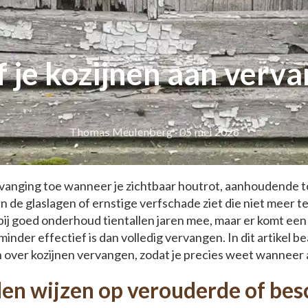
 je kozijnen aan verva
Thomas Meulenberg
·
05 mei 2026
ervanging toe wanneer je zichtbaar houtrot, aanhoudende t
de glaslagen of ernstige verfschade ziet die niet meer te
bij goed onderhoud tientallen jaren mee, maar er komt e
inder effectief is dan volledig vervangen. In dit artikel
over kozijnen vervangen, zodat je precies weet wanneer ac
len wijzen op verouderde of be