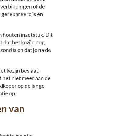
e verbindingen of de
n gerepareerd is en
n houten inzetstuk. Dit
 dat het kozijn nog
zond is en dat je na de
t kozijn beslaat,
t het niet meer aan de
oedkoper op de lange
tie op.
en van
echte isolatie,