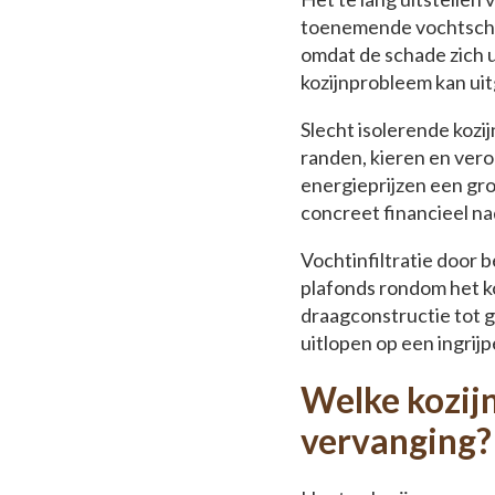
toenemende vochtschad
omdat de schade zich u
kozijnprobleem kan ui
Slecht isolerende kozi
randen, kieren en verou
energieprijzen een gro
concreet financieel na
Vochtinfiltratie door 
plafonds rondom het k
draagconstructie tot g
uitlopen op een ingrij
Welke kozijn
vervanging?