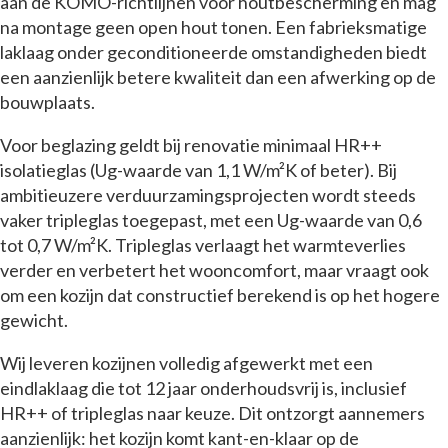
aan de KOMO-richtlijnen voor houtbescherming en mag
na montage geen open hout tonen. Een fabrieksmatige
laklaag onder geconditioneerde omstandigheden biedt
een aanzienlijk betere kwaliteit dan een afwerking op de
bouwplaats.
Voor beglazing geldt bij renovatie minimaal HR++
isolatieglas (Ug-waarde van 1,1 W/m²K of beter). Bij
ambitieuzere verduurzamingsprojecten wordt steeds
vaker tripleglas toegepast, met een Ug-waarde van 0,6
tot 0,7 W/m²K. Tripleglas verlaagt het warmteverlies
verder en verbetert het wooncomfort, maar vraagt ook
om een kozijn dat constructief berekend is op het hogere
gewicht.
Wij leveren kozijnen volledig afgewerkt met een
eindlaklaag die tot 12 jaar onderhoudsvrij is, inclusief
HR++ of tripleglas naar keuze. Dit ontzorgt aannemers
aanzienlijk: het kozijn komt kant-en-klaar op de