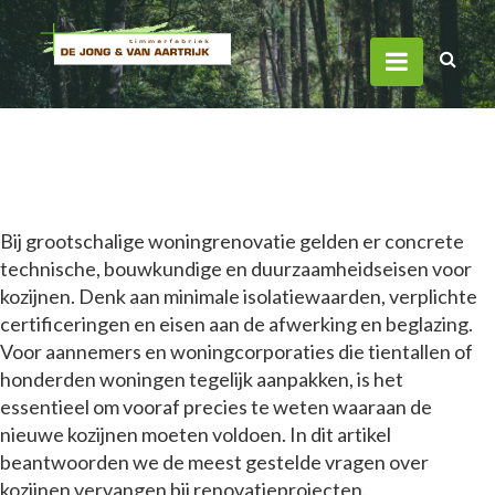
Wat zijn de eisen aan
kozijnen bij grootschalige
woningrenovatie?
Thomas Meulenberg
·
03 mei 2026
Bij grootschalige woningrenovatie gelden er concrete
technische, bouwkundige en duurzaamheidseisen voor
kozijnen. Denk aan minimale isolatiewaarden, verplichte
certificeringen en eisen aan de afwerking en beglazing.
Voor aannemers en woningcorporaties die tientallen of
honderden woningen tegelijk aanpakken, is het
essentieel om vooraf precies te weten waaraan de
nieuwe kozijnen moeten voldoen. In dit artikel
beantwoorden we de meest gestelde vragen over
kozijnen vervangen bij renovatieprojecten.