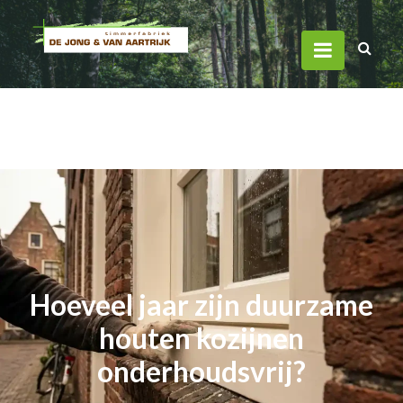
Hoeveel jaar zijn duurzame
houten kozijnen
onderhoudsvrij?