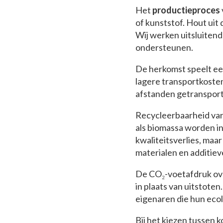
Het
productieproces
of kunststof. Hout uit
Wij werken uitsluiten
ondersteunen.
De herkomst speelt een
lagere transportkoste
afstanden getransport
Recycleerbaarheid var
als biomassa worden i
kwaliteitsverlies, maa
materialen en additiev
De CO₂-voetafdruk ove
in plaats van uitstote
eigenaren die hun ecol
Bij het kiezen tussen k