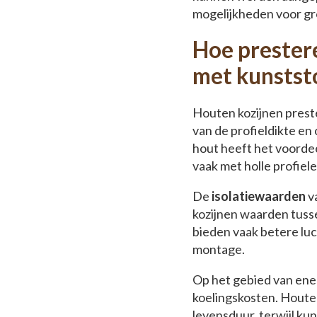
mogelijkheden voor gr
Hoe prestere
met kunstst
Houten kozijnen preste
van de profieldikte e
hout heeft het voordee
vaak met holle profiele
De
isolatiewaarden
va
kozijnen waarden tusse
bieden vaak betere lu
montage.
Op het gebied van ene
koelingskosten. Houte
levensduur, terwijl ku