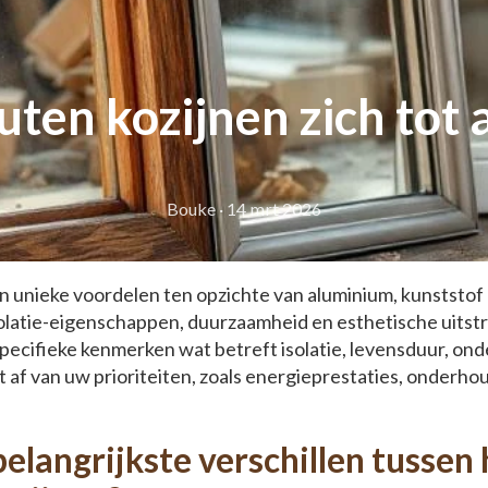
ten kozijnen zich tot 
Bouke
·
14 mrt 2026
n unieke voordelen ten opzichte van aluminium, kunststof
solatie-eigenschappen, duurzaamheid en esthetische uitstra
specifieke kenmerken wat betreft isolatie, levensduur, ond
 af van uw prioriteiten, zoals energieprestaties, onderh
.
belangrijkste verschillen tussen