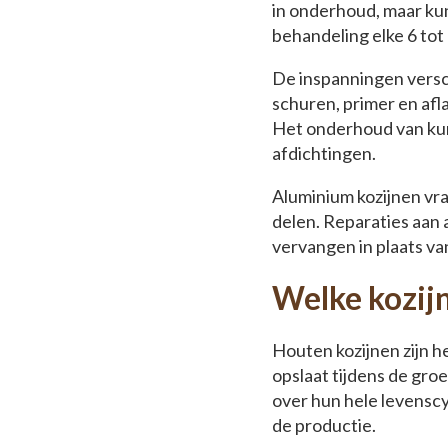
in onderhoud, maar k
behandeling elke 6 tot 
De inspanningen versc
schuren, primer en afl
Het onderhoud van kun
afdichtingen.
Aluminium kozijnen vr
delen. Reparaties aan
vervangen in plaats v
Welke kozijn
Houten kozijnen zijn h
opslaat tijdens de gr
over hun hele levenscyc
de productie.