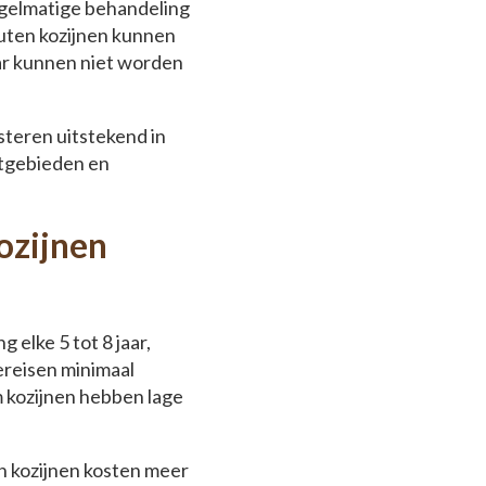
egelmatige behandeling
uten kozijnen kunnen
ar kunnen niet worden
teren uitstekend in
stgebieden en
ozijnen
elke 5 tot 8 jaar,
ereisen minimaal
 kozijnen hebben lage
en kozijnen kosten meer