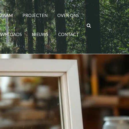
RZAAM
PROJECTEN
OVER ONS
WNLOADS
NIEUWS
CONTACT