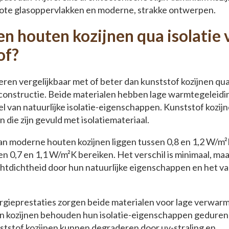
ote glasoppervlakken en moderne, strakke ontwerpen.
n houten kozijnen qua isolatie
of?
ren vergelijkbaar met of beter dan kunststof kozijnen qua i
n constructie. Beide materialen hebben lage warmtegeleid
l van natuurlijke isolatie-eigenschappen. Kunststof kozi
n die zijn gevuld met isolatiemateriaal.
n moderne houten kozijnen liggen tussen 0,8 en 1,2 W/m²K
n 0,7 en 1,1 W/m²K bereiken. Het verschil is minimaal, ma
chtdichtheid door hun natuurlijke eigenschappen en het v
rgieprestaties zorgen beide materialen voor lage verwarm
n kozijnen behouden hun isolatie-eigenschappen geduren
nststof kozijnen kunnen degraderen door uv-straling en