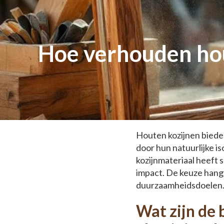
Hoe verhouden hou
Houten kozijnen biede
door hun natuurlijke i
kozijnmateriaal heeft 
impact. De keuze hangt
duurzaamheidsdoelen
Wat zijn de 