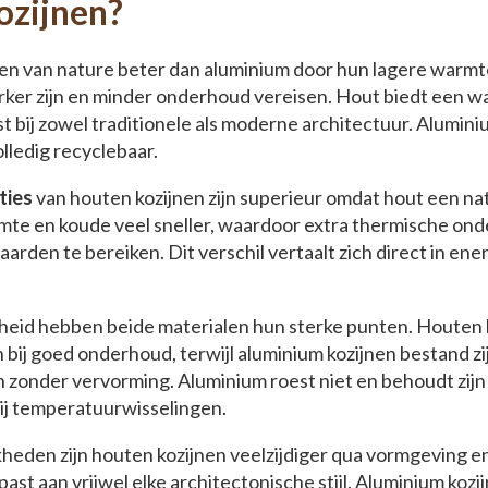
ozijnen?
en van nature beter dan aluminium door hun lagere warmte
rker zijn en minder onderhoud vereisen. Hout biedt een wa
st bij zowel traditionele als moderne architectuur. Alumin
olledig recyclebaar.
ties
van houten kozijnen zijn superieur omdat hout een natuu
mte en koude veel sneller, waardoor extra thermische ond
aarden te bereiken. Dit verschil vertaalt zich direct in en
eid hebben beide materialen hun sterke punten. Houten 
bij goed onderhoud, terwijl aluminium kozijnen bestand z
onder vervorming. Aluminium roest niet en behoudt zijn
ij temperatuurwisselingen.
heden zijn houten kozijnen veelzijdiger qua vormgeving e
t aan vrijwel elke architectonische stijl. Aluminium koz