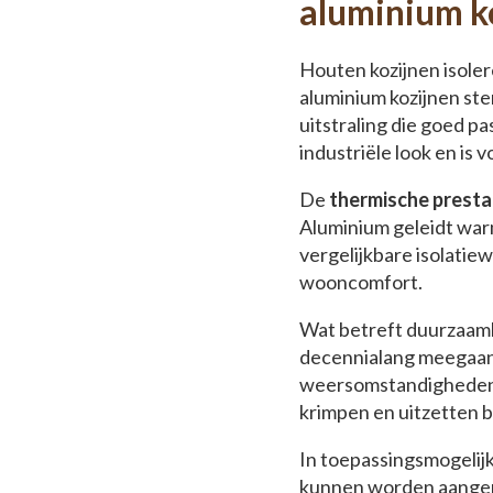
aluminium k
Houten kozijnen isoler
aluminium kozijnen ste
uitstraling die goed pa
industriële look en is v
De
thermische presta
Aluminium geleidt war
vergelijkbare isolatiew
wooncomfort.
Wat betreft duurzaamh
decennialang meegaan 
weersomstandigheden z
krimpen en uitzetten b
In toepassingsmogelijk
kunnen worden aangepas