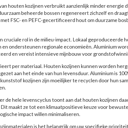
van houten kozijnen verbruikt aanzienlijk minder energie 
 duurzaam beheerde bossen regenereert zichzelf en draagt
d met FSC- en PEFC-gecertificeerd hout om duurzame bos
 cruciale rol in de milieu-impact. Lokaal geproduceerde 
n en ondersteunen regionale economieën. Aluminium word
eerd en vereist intensieve mijnbouw voor grondstofwinni
ieert per materiaal. Houten kozijnen kunnen worden herg
ngezet aan het einde van hun levensduur. Aluminium is 10
r kunststof kozijnen zijn moeilijker te recyclen door hun s
en.
r de hele levenscyclus toont aan dat houten kozijnen daa
n. Dit maakt ze tot een klimaatpositieve keuze voor bewus
ogische impact willen minimaliseren.
ozijnmaterialen is het belangrijk om uw specifieke priorit