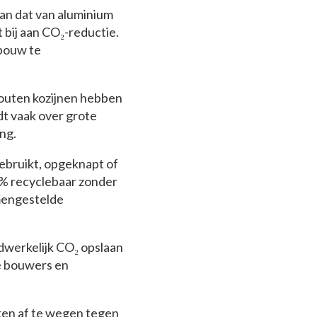
dan dat van aluminium
 bij aan CO₂-reductie.
bouw te
houten kozijnen hebben
t vaak over grote
ng.
ebruikt, opgeknapt of
0% recyclebaar zonder
amengestelde
dwerkelijk CO₂ opslaan
te bouwers en
eiten af te wegen tegen