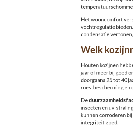
temperatuurschommeli
Het wooncomfort versc
vochtregulatie bieden
condensatie vertonen, 
Welk kozijnm
Houten kozijnen hebben
jaar of meer bij goed o
doorgaans 25 tot 40 ja
roestbescherming en 
De
duurzaamheidsfa
insecten en uv-strali
kunnen corroderen bij 
integriteit goed.