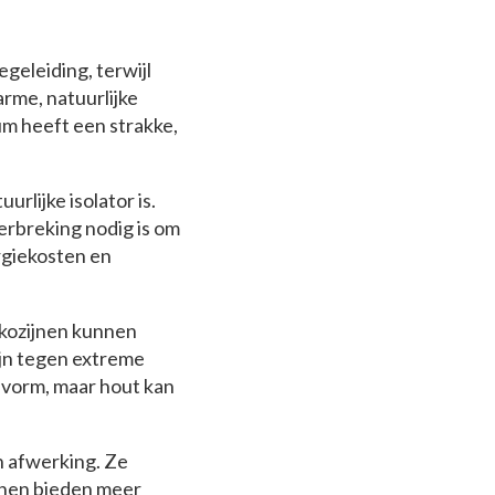
geleiding, terwijl
rme, natuurlijke
ium heeft een strakke,
rlijke isolator is.
erbreking nodig is om
ergiekosten en
kozijnen kunnen
ijn tegen extreme
 vorm, maar hout kan
n afwerking. Ze
ijnen bieden meer