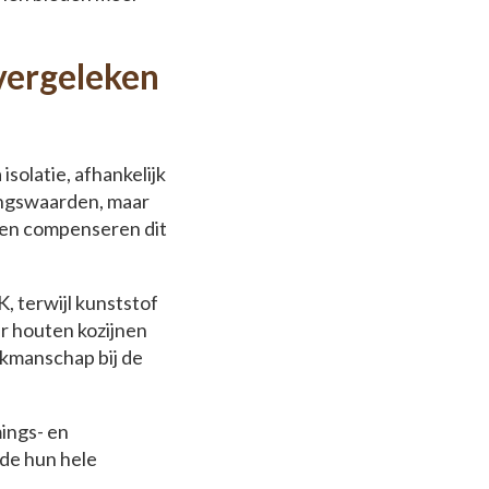
 vergeleken
solatie, afhankelijk
ingswaarden, maar
jnen compenseren dit
, terwijl kunststof
ar houten kozijnen
akmanschap bij de
ings- en
de hun hele