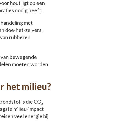
oor hout ligt op een
araties nodig heeft.
behandeling met
en doe-het-zelvers.
e van rubberen
le van bewegende
erdelen moeten worden
r het milieu?
rondstof is die CO₂
agste milieu-impact
eisen veel energie bij