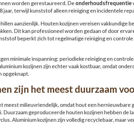
unnen worden gerestaureerd. De
onderhoudsfrequentie
v
8 jaar, terwijl kunststof alleen reiniging en incidentele rep
hillen aanzienlijk. Houten kozijnen vereisen vakkundige 
akken. Dit kan professioneel worden gedaan of door ervar
ststof beperkt zich tot regelmatige reiniging en control
agen minimale inspanning: periodieke reiniging en contro
 aluminium kozijnen zijn echter vaak kostbaar, omdat ond
an opgeknapt.
en zijn het meest duurzaam voo
et meest milieuvriendelijk, omdat hout een hernieuwbare g
oei. Duurzaam geproduceerde houten kozijnen hebben de la
lus. Aluminium kozijnen zijn volledig recyclebaar, maar ver