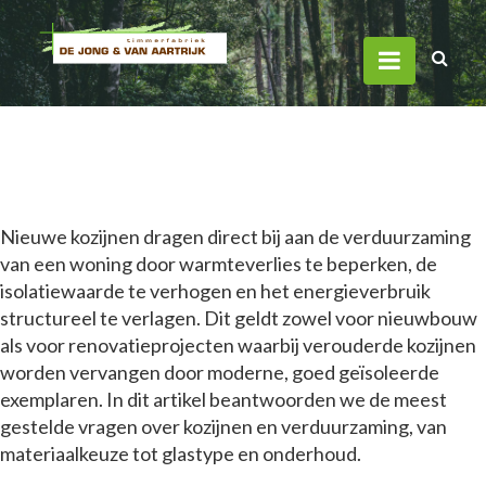
Hoe dragen nieuwe kozijnen
bij aan de verduurzaming
van een woning?
Thomas Meulenberg
·
02 mei 2026
Nieuwe kozijnen dragen direct bij aan de verduurzaming
van een woning door warmteverlies te beperken, de
isolatiewaarde te verhogen en het energieverbruik
structureel te verlagen. Dit geldt zowel voor nieuwbouw
als voor renovatieprojecten waarbij verouderde kozijnen
worden vervangen door moderne, goed geïsoleerde
exemplaren. In dit artikel beantwoorden we de meest
gestelde vragen over kozijnen en verduurzaming, van
materiaalkeuze tot glastype en onderhoud.